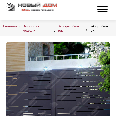
Главная
Выбор по
Заборы Хай-
Забор Хай-
модели
тек
тек