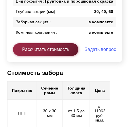
Вид покрытия :
Грунтовка и порошковая окраска
Глубина секции (мм) :
30; 40; 60
Заборная секция :
в комплекте
Комплект крепления :
в комплекте
Рассчитать стоимость
Задать вопрос
Стоимость забора
Сечение
Толщина
Покрытие
Цена
рамы
листа
от
30 х 30
от 1,5 до
11962
ППП
мм
30 мм
руб.
кв.м.