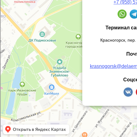
+7 (958) 5
Заборы для дачи
Элитные заборы для коттеджей
Заборы и ограждения для школ
Терминал с
Забор на участок 10 соток
Заборы и ограждения для дома
Красногорск, пер.
Поч
krasnogorsk@delaem-
Соцс