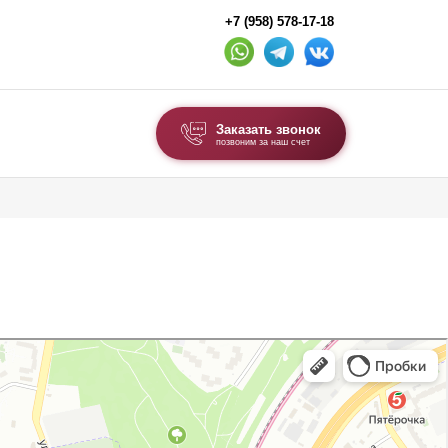
+7 (958) 578-17-18
Заказать звонок
позвоним за наш счет
ВЫБОР ПО ТИПУ
Модульные заборы и ограждения
Комбинированные заборы
Секционные заборы
ВОРОТА И КАЛИТКИ
Ворота откатные
Ворота распашные
Ворота складные гармошка