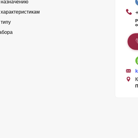
 назначению
 характеристикам
р
 типу
о
абора
k
К
П