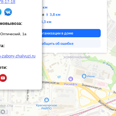
ВЫБОР ПО ХАРАКТЕРИСТИКАМ
78-17-18
Горизонтальные заборы
Высокие заборы
амовывоза:
Красивые, дизайнерские заборы
 Оптический, 1а
ВЫБОР ПО СПОСОБУ МОНТАЖА
та:
Заборы под ключ
zabory-zhalyuzi.ru
Готовые заборы
Комплекты заборов-лего "сделай сам"
ети:
Быстровозводимые заборы