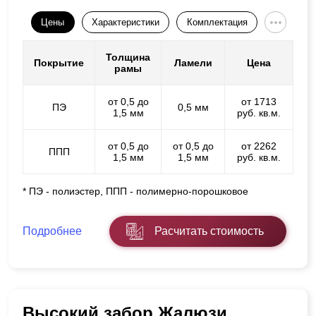
Цены
Характеристики
Комплектация
Толщина
Покрытие
Ламели
Цена
рамы
от 0,5 до
от 1713
ПЭ
0,5 мм
1,5 мм
руб. кв.м.
от 0,5 до
от 0,5 до
от 2262
ППП
1,5 мм
1,5 мм
руб. кв.м.
* ПЭ - полиэстер, ППП - полимерно-порошковое
Подробнее
Расчитать стоимость
Высокий забор Жалюзи