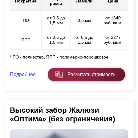
Покрытие
Ламели
Цена
рамы
от 0,5 до
от 1640
ПЭ
0,5 мм
1,5 мм
руб. кв.м.
от 0,5 до
от 0,5 до
от 2277
ППП
1,5 мм
1,5 мм
руб. кв.м.
* ПЭ - полиэстер, ППП - полимерно-порошковое
Подробнее
Расчитать стоимость
Высокий забор Жалюзи
«Оптима» (без ограничения)