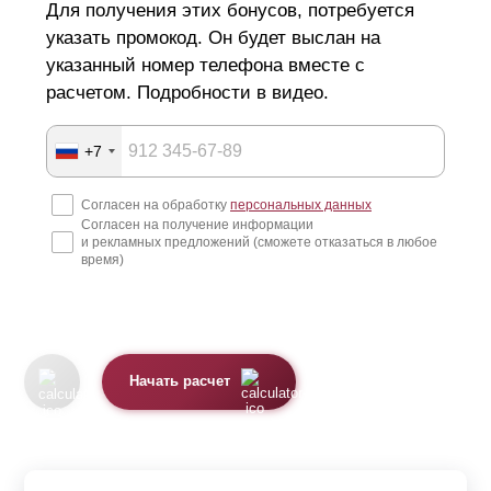
Для получения этих бонусов, потребуется
указать промокод. Он будет выслан на
Если забор должен находиться между двумя
указанный номер телефона вместе с
соседствующими участками, он может затенять
расчетом. Подробности в видео.
определенную площадь земли у ваших соседей и
причинять им неудобства. Закон запрещает
+7
строительство заборов на границе с соседствующими
участками без согласования с соседями. Размер участка
Согласен на обработку
персональных данных
Согласен на получение информации
имеет принципиальное значение при выборе высоты
и рекламных предложений (сможете отказаться в любое
время)
забора. Очень большой забор на небольшой частной
территории может загромождать двор, ограничивать
ощущение свободы и пространства для жильцов.
Кроме юридических аспектов, нужно уделить внимание
Начать расчет
технической стороне строительства и монтажа
конструкции, так как очень массивный размер постройки
налагает целый ряд технических условий: