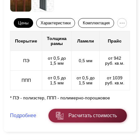
Цены
Характеристики
Комплектация
Толщина
Покрытие
Ламели
Прайс
рамы
от 0,5 до
от 942
ПЭ
0,5 мм
1,5 мм
руб. кв.м.
от 0,5 до
от 0,5 до
от 1039
ППП
1,5 мм
1,5 мм
руб. кв.м.
* ПЭ - полиэстер, ППП - полимерно-порошковое
Подробнее
Расчитать стоимость