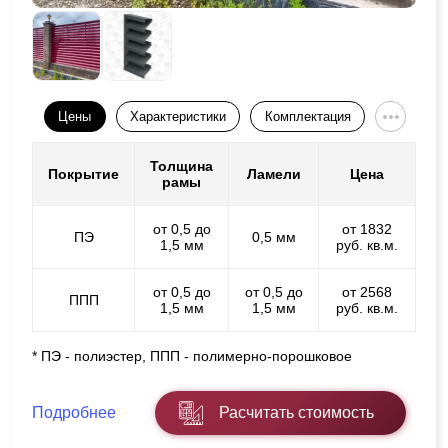
Цены
Характеристики
Комплектация
Толщина
Покрытие
Ламели
Цена
рамы
от 0,5 до
от 1832
ПЭ
0,5 мм
1,5 мм
руб. кв.м.
от 0,5 до
от 0,5 до
от 2568
ППП
1,5 мм
1,5 мм
руб. кв.м.
* ПЭ - полиэстер, ППП - полимерно-порошковое
Подробнее
Расчитать стоимость