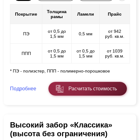
Толщина
Покрытие
Ламели
Прайс
рамы
от 0,5 до
от 942
ПЭ
0,5 мм
1,5 мм
руб. кв.м.
от 0,5 до
от 0,5 до
от 1039
ППП
1,5 мм
1,5 мм
руб. кв.м.
* ПЭ - полиэстер, ППП - полимерно-порошковое
Подробнее
Расчитать стоимость
Высокий забор «Классика»
(высота без ограничения)