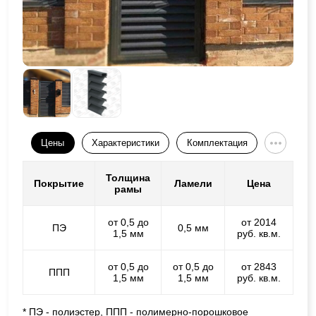
Цены
Характеристики
Комплектация
Толщина
Покрытие
Ламели
Цена
рамы
от 0,5 до
от 2014
ПЭ
0,5 мм
1,5 мм
руб. кв.м.
от 0,5 до
от 0,5 до
от 2843
ППП
1,5 мм
1,5 мм
руб. кв.м.
* ПЭ - полиэстер, ППП - полимерно-порошковое