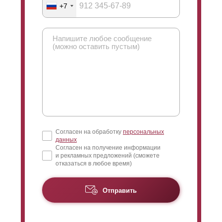
со стороны вашего участка. Если
нахлеста
нет, то
+7
заклепки, крепящие усилитель, становятся видны с
лицевой стороны. Видимость заклепок никак не
влияет на функциональность и эксплуатационные
характеристики забора, но кому-то это может
показаться не красивым. В этом случае заклепки
можно спрятать за
нахлестом
.
Согласен на обработку
персональных
данных
Согласен на получение информации
и рекламных предложений (сможете
отказаться в любое время)
Отправить