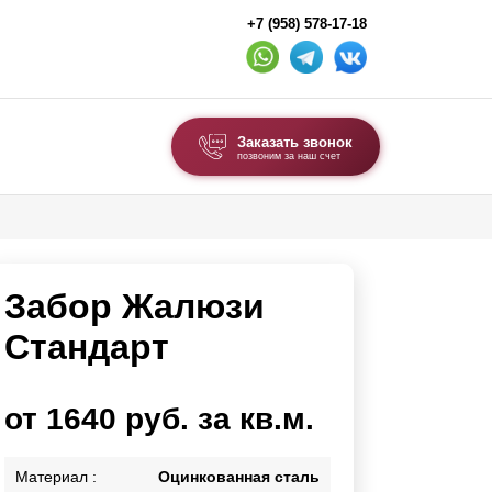
+7 (958) 578-17-18
Заказать звонок
позвоним за наш счет
ВЫБОР ПО ТИПУ
Модульные заборы и ограждения
Забор Жалюзи
Комбинированные заборы
Секционные заборы
Стандарт
ВОРОТА И КАЛИТКИ
от 1640 руб. за кв.м.
Ворота откатные
Ворота распашные
Материал :
Оцинкованная сталь
Ворота складные гармошка