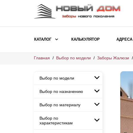
КАТАЛОГ
КАЛЬКУЛЯТОР
АДРЕСА
Главная
Выбор по модели
Заборы Жалюзи
ВЫБОР ПО МОДЕЛИ
Заборы Ранчо
Выбор по модели
Заборы Хай-тек
Заборы Классика
Выбор по назначению
Заборы Ранчо
Заборы Жалюзи
Заборы Хай-тек
Выбор по материалу
Заборы и ограждения для
Заборы Классика
детских садов
ВЫБОР ПО НАЗНАЧЕНИЮ
Заборы Жалюзи
Выбор по
Заборы с кирпичными столбами
Заборы для дачи
характеристикам
Заборы и ограждения для детских
Заборы из евроштакетника
Элитные заборы для коттеджей
садов