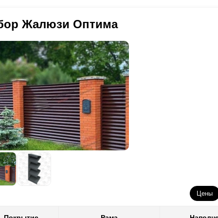
льше трудовых часов на их производство. Под трудовыми часами м
ортимент расцветок и фактур этого покрытия есть только в толщине
боты станков. Или, например, если взять два забора с равной высо
мелей из такой стали есть некоторые технологические ограничения,
бор Жалюзи Оптима
бор, где нахлест больше, потребуется большее количество стали. О
атый конструктив наших заборов. Качество заборов хуже конечно не
льше. Естественно такой забор получится подороже. Для консультац
сколько снижается. Об этом подробнее могут рассказать менеджер
зными параметрами нужно обратиться к менеджерам. А предварите
ать прямо на этом сайте, заполнив калькулятор.
этому если требуется выполнить забор в другой толщине стали или 
пользуется второй тип покрытия - полимерно-порошковое. Или, как 
крытие мы выполняем сами. Для этого специально построили совре
шему выбору предлагается весь спектр цветов RAL и большое колич
лщиной стали - можете выбрать от 0,5 мм до 1,5 мм. Толщина самог
тавляет от 60 до 100 микрон. И при использовании этого типа покр
оизводственном процессе - вам доступен полный спектр наших техн
Цены
Покрытие
Рама
Наполн