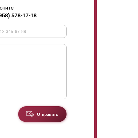
заклепки можно спрятать за нахлестом.
оните
958) 578-17-18
Отправить