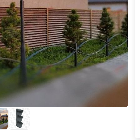
ВЫБОР ПО ХАРАКТЕРИСТИКАМ
Горизонтальные заборы
Высокие заборы
Красивые, дизайнерские заборы
ВЫБОР ПО СПОСОБУ МОНТАЖА
Заборы под ключ
Готовые заборы
Комплекты заборов-лего "сделай сам"
Быстровозводимые заборы