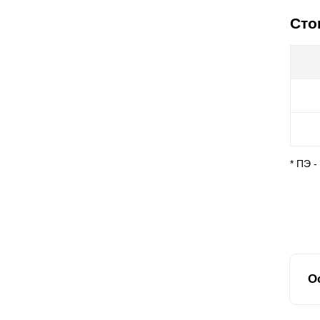
Сто
* ПЭ 
О