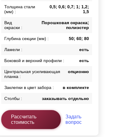
Толщина стали
0,5; 0,6; 0,7; 1; 1,2;
Каркасы ворот
(мм) :
1,5
Калитки
Входные группы
Вид
Порошковая окраска;
окраски :
полиэстер
Глубина секции (мм) :
50; 60; 80
ВСЕ ДЛЯ ЗАБОРА
Ламели :
есть
Панели для забора
Боковой и верхний профили :
есть
Центральная усиливающая
опционно
планка :
Заклепки в цвет забора :
в комплекте
Столбы :
заказывать отдельно
Рассчитать
Задать
стоимость
вопрос