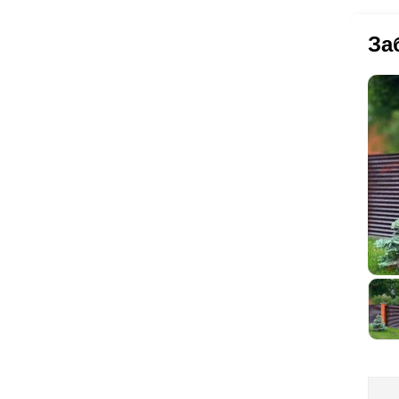
бо
асс
ра
ла
За
за
бог
бо
не
ра
узн
По
ис
по
ва
то
сос
пр