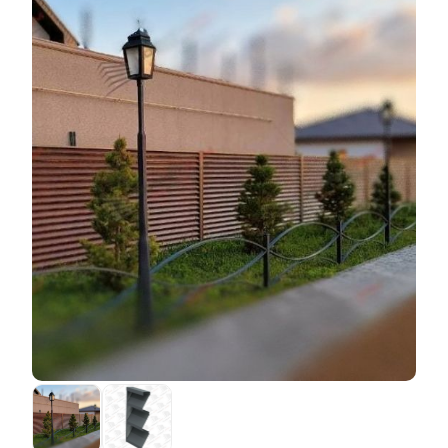
соблюдению всех правил, норм и технологий. В
модель, но попробовать
покрытием. В связи с этим, нашей задачей является
итоге, ваша итоговая стоимость равна стоимости
расположить
ламели
вертикально?" Таким образом
аккуратно выполнить производство забора, чтобы
материалов и работы. И ценовая политика не
появилась на свет модель "Классика". Почему
никаким образом не повредить покрытие. Для нас
колеблется в зависимости от той или иной модели.
именно такое название? Ответ очень прост. Внешним
процесс усложняется, потому что приходится
Цена зависит только от количества затрачиваемого
видом и самой конструкцией такой забор напоминает
обходиться без многих технологических операций,
материала.
классический и единственный стиль еще из далеких
которые бы упростили производство. На качество это
советских времен. Только на сегодняшний день
не влияет, оно также остается на высоком уровне.
пройдя года разработок, нововведений и технологий
Единственное, это то, что лишает нас возможности
этот забор не боится плохой погоды и солнечных
применить наши конструкторские разработки, в
лучей. Внешне он также приобрел современный,
результате чего снижается
быстровозводимость
. Для
стильный и красивый вид. Такая конструкция проста
кого-то этот фактор играет немаловажную роль, а
и быстра в сборке и гарантировано служит очень
для кого-то совершенно не покажется проблемой. Но
много лет. Ни в коем случае, не путайте его со
в любом случае, дабы избежать каких-либо
стальным штакетником, который абсолютно не имеет
недоразумений стоит учитывать этот факт при
эффекта объема. Одним словом, планка со
выборе покрытия.
сделанными ребрами жесткости. А
ламель
нашей
модели "Классика" имеет тот самый эффект
Порошковая окраска таких проблем не доставляет.
объемной доски и придает таким образом солидный
Ее мы изготавливаем самостоятельно, дождавшись
вид.
пока детали пройдут все этапы технологических
обработок. Следом, мы окрашиваем по отдельности
По своим характеристикам и возможностям данная
каждую деталь. В данной технике выполнения