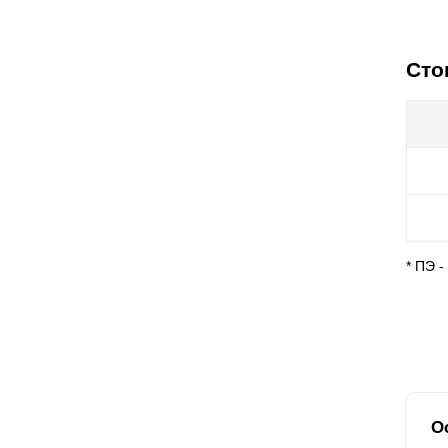
Сто
* ПЭ 
О