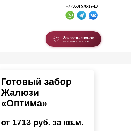
+7 (958) 578-17-18
Заказать звонок
позвоним за наш счет
ВЫБОР ПО ТИПУ
Модульные заборы и ограждения
Готовый забор
Комбинированные заборы
Секционные заборы
Жалюзи
«Оптима»
ВОРОТА И КАЛИТКИ
Ворота откатные
от 1713 руб. за кв.м.
Ворота распашные
Ворота складные гармошка