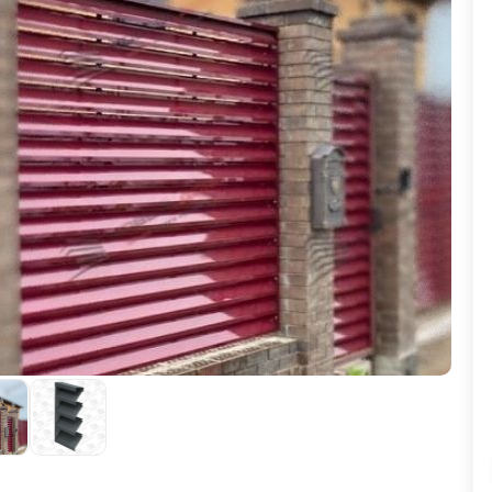
ВЫБОР ПО ХАРАКТЕРИСТИКАМ
Горизонтальные заборы
Высокие заборы
Красивые, дизайнерские заборы
ВЫБОР ПО СПОСОБУ МОНТАЖА
Заборы под ключ
Готовые заборы
Комплекты заборов-лего "сделай сам"
Быстровозводимые заборы