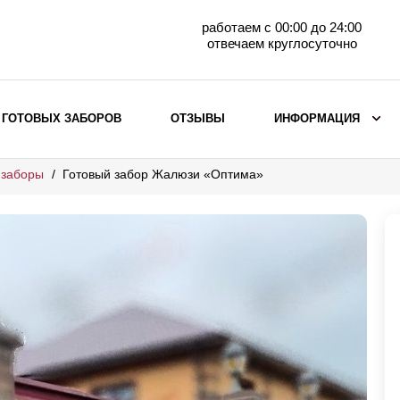
работаем с 00:00 до 24:00
отвечаем круглосуточно
 ГОТОВЫХ ЗАБОРОВ
ОТЗЫВЫ
ИНФОРМАЦИЯ
 заборы
Готовый забор Жалюзи «Оптима»
ВЫБОР ПО МАТЕРИАЛУ
Заборы с кирпичными столбами
Заборы из евроштакетника
горизонтального
Металлические заборы для дачи
Забор жалюзи с кирпичными столбами
Металлические заборы
Металлические ограждения