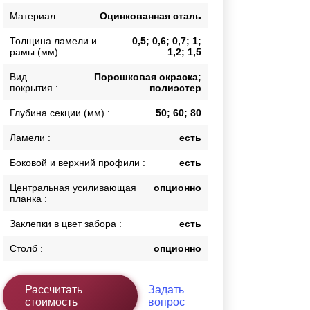
Каркасы ворот
Материал :
Оцинкованная сталь
Калитки
Толщина ламели и
0,5; 0,6; 0,7; 1;
Входные группы
рамы (мм) :
1,2; 1,5
Вид
Порошковая окраска;
покрытия :
полиэстер
ВСЕ ДЛЯ ЗАБОРА
Глубина секции (мм) :
50; 60; 80
Панели для забора
Ламели :
есть
Боковой и верхний профили :
есть
Центральная усиливающая
опционно
планка :
Заклепки в цвет забора :
есть
Столб :
опционно
Рассчитать
Задать
стоимость
вопрос