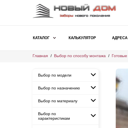
КАТАЛОГ
КАЛЬКУЛЯТОР
АДРЕСА
Главная
Выбор по способу монтажа
Готовые
ВЫБОР ПО МОДЕЛИ
Заборы Ранчо
Выбор по модели
Заборы Хай-тек
Заборы Классика
Выбор по назначению
Заборы Ранчо
Заборы Жалюзи
Заборы Хай-тек
Выбор по материалу
Заборы и ограждения для
Заборы Классика
детских садов
ВЫБОР ПО НАЗНАЧЕНИЮ
Заборы Жалюзи
Выбор по
Заборы с кирпичными столбами
Заборы для дачи
характеристикам
Заборы и ограждения для детских
Заборы из евроштакетника
Элитные заборы для коттеджей
садов