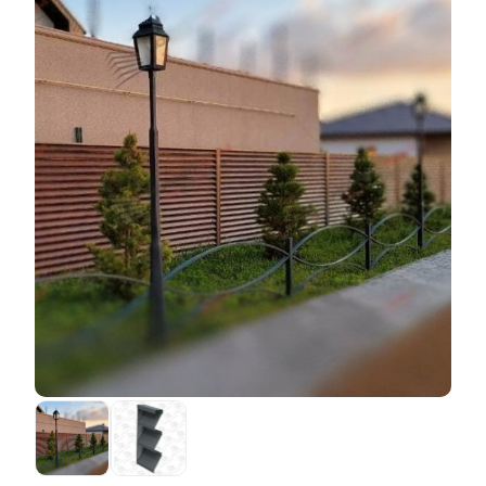
разных производителей разная от 20 до 40 микрон.
Например, на изготовление секции забора "Люкс" с
Чем толще пленка, тем она надежнее. Иногда пленка
глубиной секции 50 мм, высотой
ламелей
110 мм без
наносится на обе стороны листа, но бывает, что
перекрытия потребуется меньше стали, чем на
только на одну. В последнем случае вторую сторону
изготовление аналогичного забора, но, например, с
листа просто грунтуют (эта сторона листа, конечно,
глубиной секции 80 мм и перекрытием
ламелей
20
идет на обратную сторону забора). В общем, в этом
мм. Да и трудоемкость первого забора будет
смысле выбор на любой вкус и кошелек. Заводы-
меньше, чем второго. Отсюда и разница в цене. Вы
производители поставляют нам такую сталь в
платите только за фактическую стоимость
огромных рулонах, а мы должны с помощью
материалов и зарплату рабочих.
специальных станков нарезать из нее листы и
изготовить
ламели
для своих заборов. Получаются
красивые и качественные заборы.
Но есть несколько особенностей, на которые нужно
обратить внимание. Во-первых, толщина стали,
которая производится с таким покрытием, обычно
составляет 0,5 мм. При такой толщине можно найти
довольно широкий спектр цветов и фактур. Но если
вам необходимо изготовить забор из более толстой
стали, то, к сожалению, выбор не так широк - один,
два варианта и все. Во-вторых, при производстве