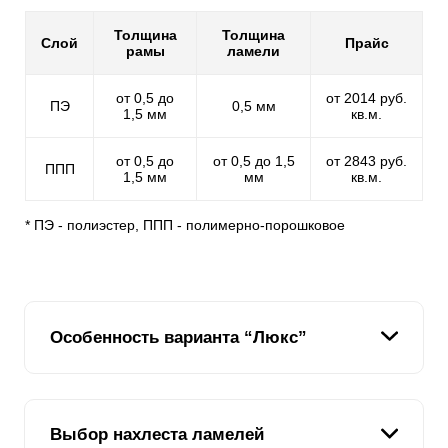
Толщина
Толщина
Слой
Прайс
рамы
ламели
от 0,5 до
от 2014 руб.
ПЭ
0,5 мм
1,5 мм
кв.м.
от 0,5 до
от 0,5 до 1,5
от 2843 руб.
ППП
1,5 мм
мм
кв.м.
* ПЭ - полиэстер, ППП - полимерно-порошковое
Особенность варианта “Люкс”
В отличие от предыдущих версий, которые
Выбор нахлеста ламелей
различались по высоте планок, но имели схожий Z-