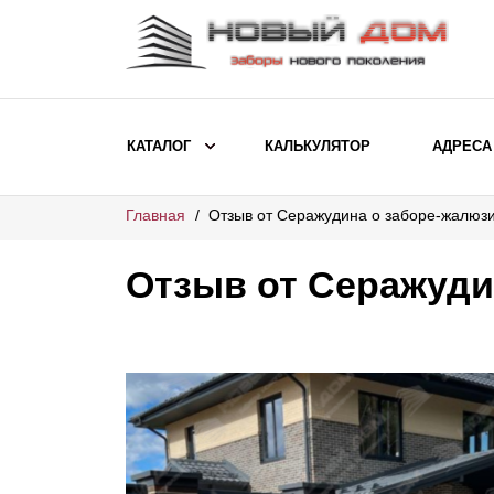
КАТАЛОГ
КАЛЬКУЛЯТОР
АДРЕСА
Главная
Отзыв от Серажудина о заборе-жалюз
ВЫБОР ПО МОДЕЛИ
Заборы Ранчо
Отзыв от Серажуди
Заборы Хай-тек
Заборы Классика
Заборы Жалюзи
ВЫБОР ПО НАЗНАЧЕНИЮ
Заборы и ограждения для детских
садов