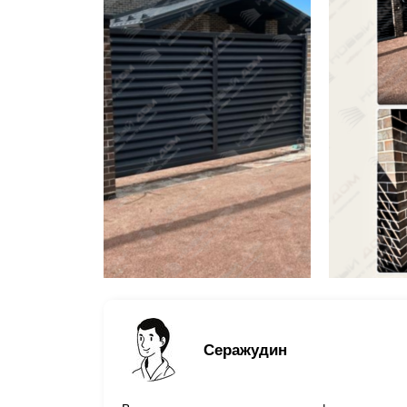
Серажудин