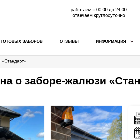
работаем с 00:00 до 24:00
отвечаем круглосуточно
 ГОТОВЫХ ЗАБОРОВ
ОТЗЫВЫ
ИНФОРМАЦИЯ
и «Стандарт»
ВЫБОР ПО МАТЕРИАЛУ
Заборы с кирпичными столбами
на о заборе-жалюзи «Ста
Заборы из евроштакетника
горизонтального
Металлические заборы для дачи
Забор жалюзи с кирпичными столбами
Металлические заборы
Металлические ограждения