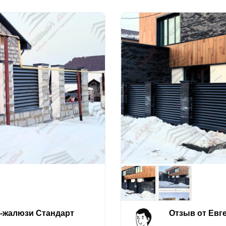
е-жалюзи Стандарт
Отзыв от Евг