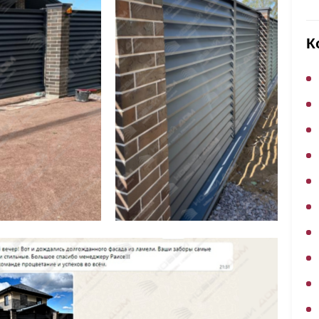
ВЫБОР ПО ХАРАКТЕРИСТИКАМ
Горизонтальные заборы
К
Высокие заборы
Красивые, дизайнерские заборы
ВЫБОР ПО СПОСОБУ МОНТАЖА
Заборы под ключ
Готовые заборы
Комплекты заборов-лего "сделай сам"
Быстровозводимые заборы