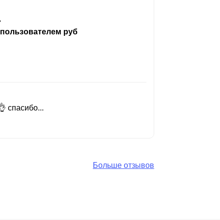
ь
 пользователем руб
 спасибо...
Добрый день
Читать вес
Больше отзывов