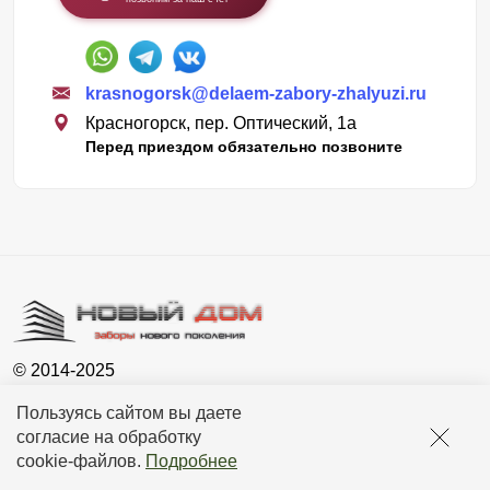
krasnogorsk@delaem-zabory-zhalyuzi.ru
Красногорск, пер. Оптический, 1а
Перед приездом обязательно позвоните
© 2014-2025
Новый Дом - Красногорск
Пользуясь сайтом вы даете
Сайт носит исключительно информационный характер и не
согласие на обработку
является публичной офертой, определяемой положениями ГК
cookie-файлов
.
Подробнее
РФ. Для получения подробной информации о наличии, видах,